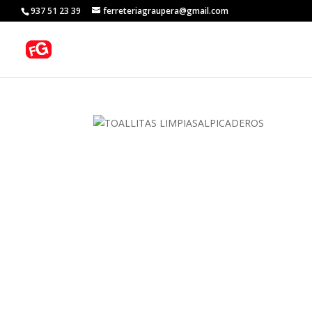
937 51 23 39
ferreteriagraupera@gmail.com