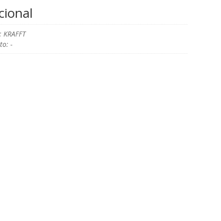
cional
: KRAFFT
o: -