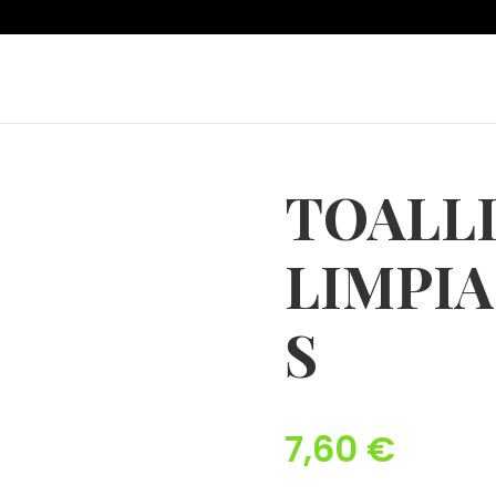
TOALL
LIMPI
S
7,60
€