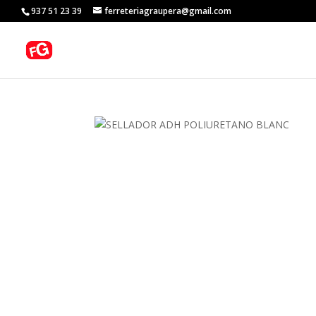
937 51 23 39
ferreteriagraupera@gmail.com