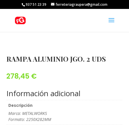
937 51 23 39
ferreteriagraupera@gmail.com
RAMPA ALUMINIO JGO. 2 UDS
278,45
€
Información adicional
Descripción
Marca: METALWORKS
Formato: 2250X282MM