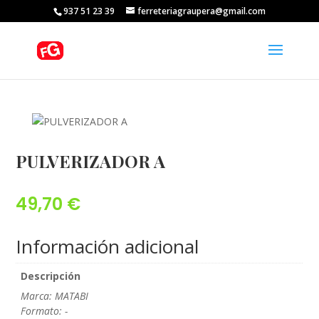
937 51 23 39
ferreteriagraupera@gmail.com
PULVERIZADOR A
49,70
€
Información adicional
Descripción
Marca: MATABI
Formato: -