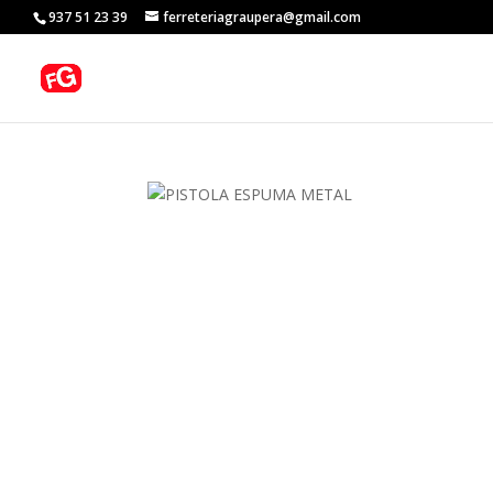
937 51 23 39
ferreteriagraupera@gmail.com