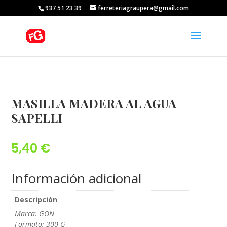
937 51 23 39
ferreteriagraupera@gmail.com
MASILLA MADERA AL AGUA
SAPELLI
5,40
€
Información adicional
Descripción
Marca: GON
Formato: 300 G