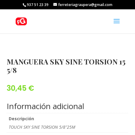
937 51 23 39
ferreteriagraupera@gmail.com
MANGUERA SKY SINE TORSION 15
5/8
30,45
€
Información adicional
Descripción
TOUCH SKY SINE TORSION 5/8"25M