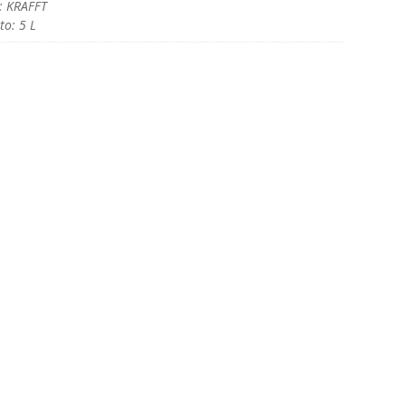
: KRAFFT
o: 5 L