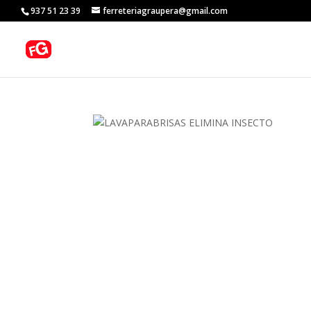
937 51 23 39
ferreteriagraupera@gmail.com