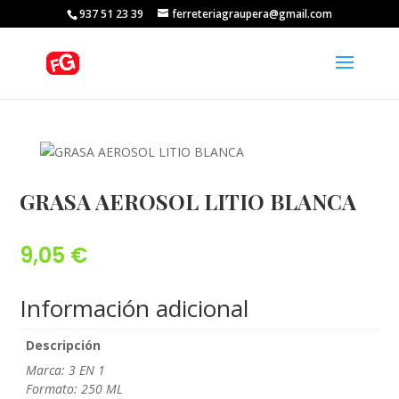
937 51 23 39
ferreteriagraupera@gmail.com
GRASA AEROSOL LITIO BLANCA
9,05
€
Información adicional
Descripción
Marca: 3 EN 1
Formato: 250 ML