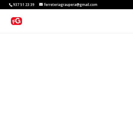
937 51 23 39
ferreteriagraupera@gmail.com