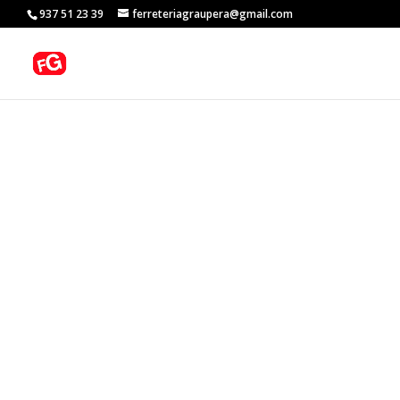
937 51 23 39
ferreteriagraupera@gmail.com