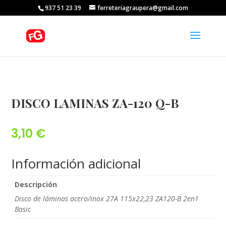
937 51 23 39
ferreteriagraupera@gmail.com
DISCO LAMINAS ZA-120 Q-B
3,10
€
Información adicional
Descripción
Disco de láminas acero/inox 27A 115x22,23 ZA120-B 2en1
Basic