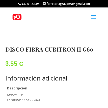
937 51 23 39
ferreteriagraupera@gmail.com
DISCO FIBRA CUBITRON II G60
3,55
€
Información adicional
Descripción
Marca: 3M
Formato: 115X22 MM