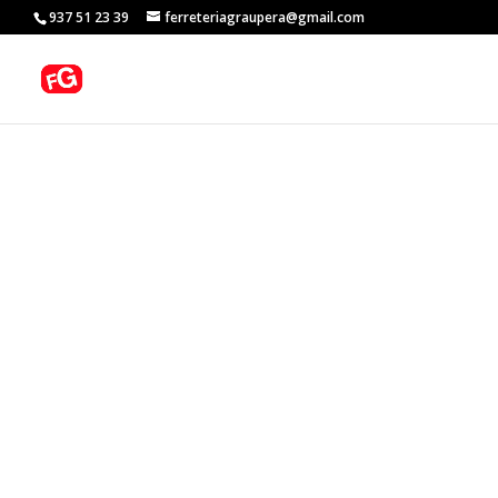
937 51 23 39
ferreteriagraupera@gmail.com