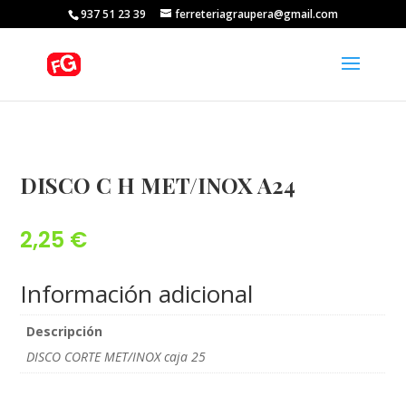
937 51 23 39
ferreteriagraupera@gmail.com
DISCO C H MET/INOX A24
2,25
€
Información adicional
Descripción
DISCO CORTE MET/INOX caja 25