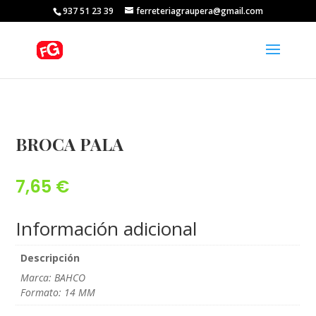
937 51 23 39
ferreteriagraupera@gmail.com
BROCA PALA
7,65
€
Información adicional
Descripción
Marca: BAHCO
Formato: 14 MM