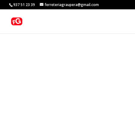
937 51 23 39
ferreteriagraupera@gmail.com