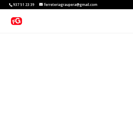
937 51 23 39
ferreteriagraupera@gmail.com