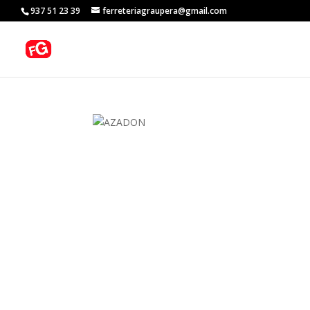
937 51 23 39
ferreteriagraupera@gmail.com