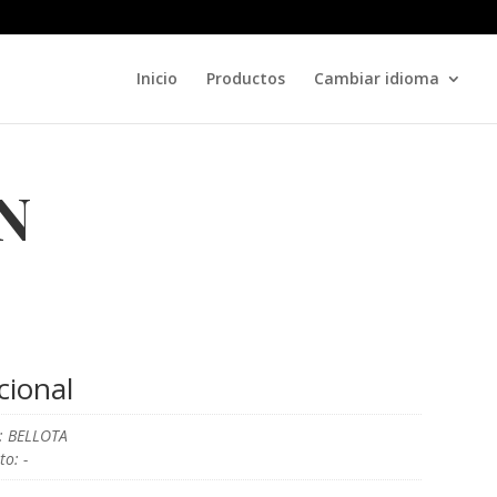
Inicio
Productos
Cambiar idioma
N
cional
: BELLOTA
o: -