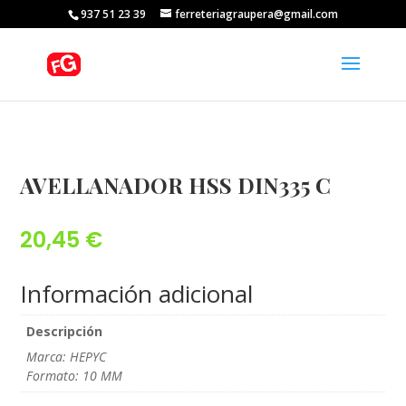
937 51 23 39
ferreteriagraupera@gmail.com
AVELLANADOR HSS DIN335 C
20,45
€
Información adicional
Descripción
Marca: HEPYC
Formato: 10 MM