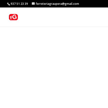
937 51 23 39
ferreteriagraupera@gmail.com