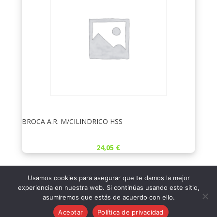
BROCA A.R. M/CILINDRICO HSS
24,05
€
Usamos cookies para asegurar que te damos la mejor
experiencia en nuestra web. Si continúas usando este sitio,
←
1
2
3
4
5
6
asumiremos que estás de acuerdo con ello.
7
…
58
59
60
→
Aceptar
Política de privacidad